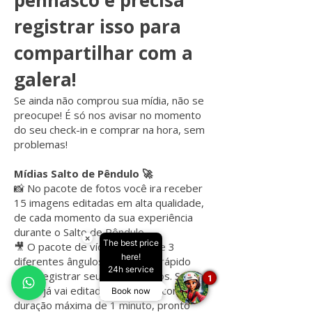
penhasco e precisa
registrar isso para
compartilhar com a
galera!
Se ainda não comprou sua mídia, não se
preocupe! É só nos avisar no momento
do seu check-in e comprar na hora, sem
problemas!
Mídias Salto de Pêndulo 🚀
📸 No pacote de fotos você ira receber
15 imagens editadas em alta qualidade,
de cada momento da sua experiência
durante o Salto de Pêndulo.
×
The best price
🎥 O pacote de vídeo é feito de 3
here!
diferentes ângulos e um papo rápido
24h service
para registrar seus sentimentos. Seu
1
vídeo já vai editado na vertical com
Book now
duração máxima de 1 minuto, pronto