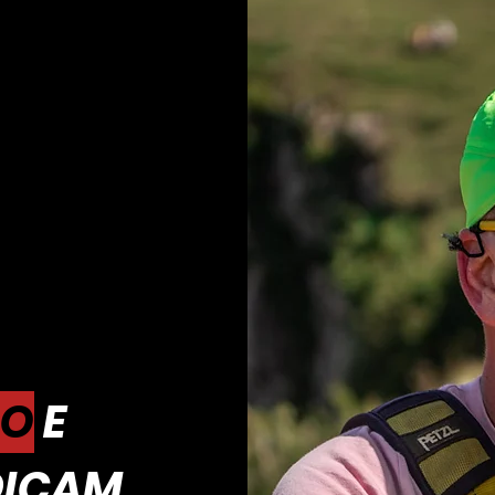
MO
E
DICAM