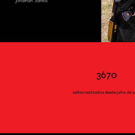
Jonathan Santos
3670
saltos realizados desde julho de 2