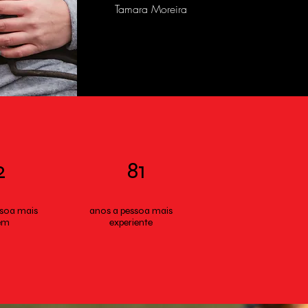
Tamara Moreira
2
81
ssoa mais
anos a pessoa mais
em
experiente