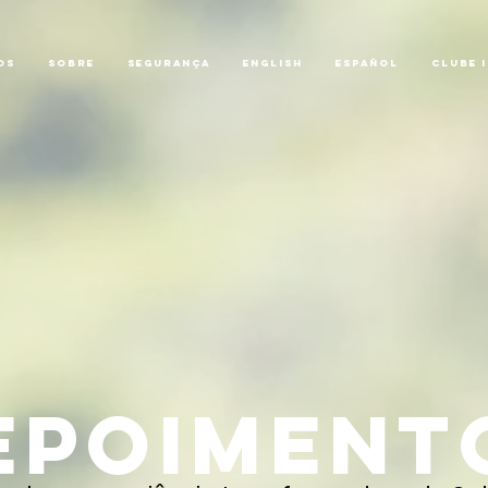
os
Sobre
Segurança
English
Español
Clube I
epoiment