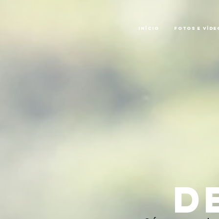
Início
Fotos e Víde
d