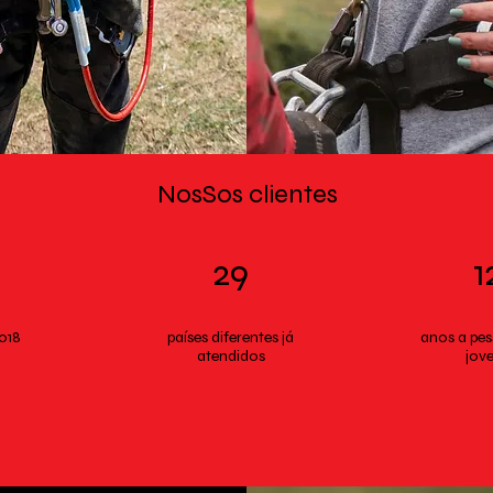
NosSos clientes
29
1
018
países diferentes já
anos a pe
atendidos
jov