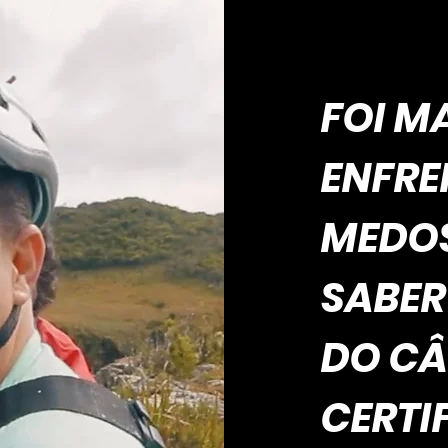
FOI M
ENFRE
MEDOS
SABER
DO C
CERTI